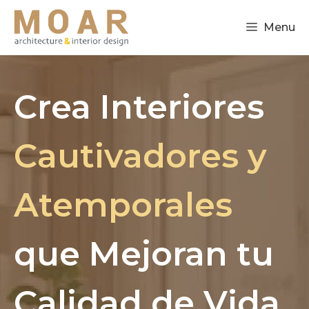
Saltar
al
Menu
contenido
Crea Interiores
Cautivadores y
Atemporales
que Mejoran tu
Calidad de Vida.