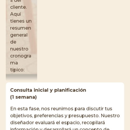
s del
cliente.
Aquí
tienes un
resumen
general
de
nuestro
cronogra
ma
típico:
Consulta inicial y planificación
(1 semana)
En esta fase, nos reunimos para discutir tus
objetivos, preferencias y presupuesto. Nuestro
diseñador evaluará el espacio, recopilará
información y desarrollará un concepto de