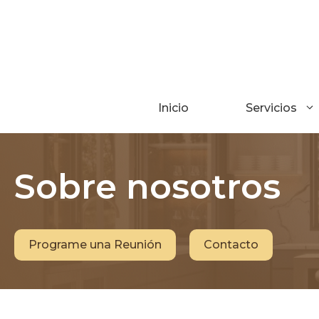
Saltar
al
contenido
Inicio
Servicios
Sobre nosotros
Programe una Reunión
Contacto