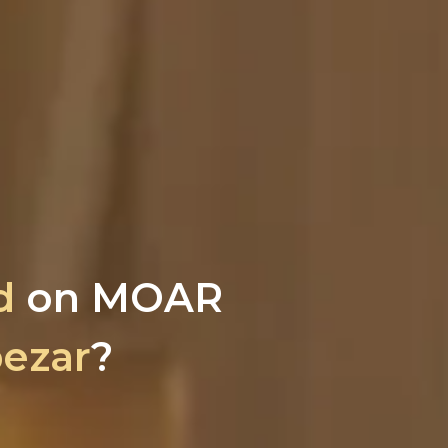
d
on MOAR
pezar
?