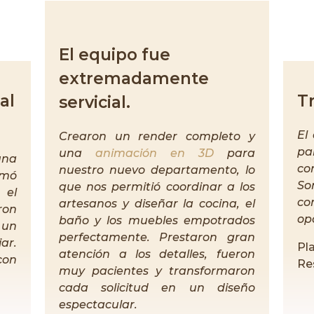
El equipo fue
extremadamente
al
T
servicial.
El
Crearon un render completo y
pa
una
animación en 3D
para
una
co
nuestro nuevo departamento, lo
smó
S
que nos permitió coordinar a los
 el
co
artesanos y diseñar la cocina, el
ron
op
baño y los muebles empotrados
 un
perfectamente. Prestaron gran
iar.
Pl
atención a los detalles, fueron
con
Res
muy pacientes y transformaron
cada solicitud en un diseño
espectacular.