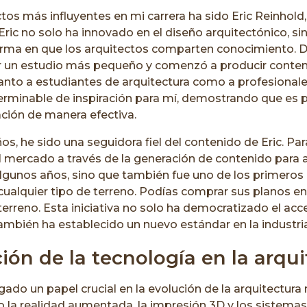
tos más influyentes en mi carrera ha sido Eric Reinhol
ric no solo ha innovado en el diseño arquitectónico, s
orma en que los arquitectos comparten conocimiento. D
r un estudio más pequeño y comenzó a producir conten
tanto a estudiantes de arquitectura como a profesional
terminable de inspiración para mí, demostrando que es 
ación de manera efectiva.
, he sido una seguidora fiel del contenido de Eric. Par
l mercado a través de la generación de contenido para a
gunos años, sino que también fue uno de los primeros
ualquier tipo de terreno. Podías comprar sus planos en 
terreno. Esta iniciativa no solo ha democratizado el ac
ambién ha establecido un nuevo estándar en la industria
ión de la tecnología en la arqu
gado un papel crucial en la evolución de la arquitectur
la realidad aumentada, la impresión 3D y los sistemas