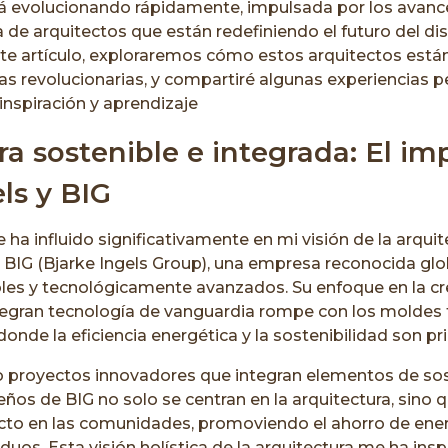
tá evolucionando rápidamente, impulsada por los avanc
a de arquitectos que están redefiniendo el futuro del dis
ste artículo, exploraremos cómo estos arquitectos est
s revolucionarias, y compartiré algunas experiencias 
inspiración y aprendizaje
ra sostenible e integrada: El im
ls y BIG
 ha influido significativamente en mi visión de la arquit
e BIG (Bjarke Ingels Group), una empresa reconocida gl
les y tecnológicamente avanzados. Su enfoque en la cre
tegran tecnología de vanguardia rompe con los moldes t
onde la eficiencia energética y la sostenibilidad son pr
o proyectos innovadores que integran elementos de sos
eños de BIG no solo se centran en la arquitectura, sino
cto en las comunidades, promoviendo el ahorro de energ
siduos. Esta visión holística de la arquitectura me ha in