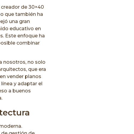
d, creador de 30×40
ino que también ha
ejó una gran
ido educativo en
es. Este enfoque ha
posible combinar
a nosotros, no solo
rquitectos, que era
 en vender planos
línea y adaptar el
ceso a buenos
.
itectura
a moderna.
 de gestión de