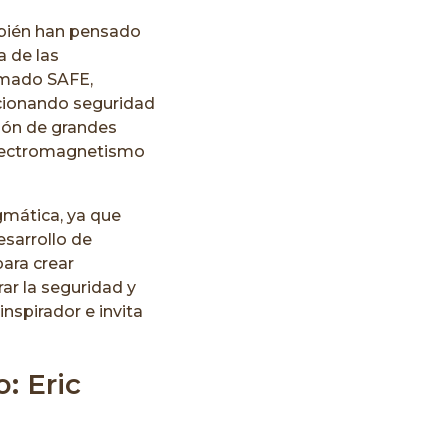
ambién han pensado
a de las
lamado SAFE,
rcionando seguridad
ción de grandes
 electromagnetismo
agmática, ya que
esarrollo de
ara crear
ar la seguridad y
inspirador e invita
: Eric