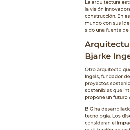
La arquitectura es
la visión innovador
construcción. En e
mundo con sus idea
sido una fuente de 
Arquitectu
Bjarke Inge
Otro arquitecto que
Ingels, fundador d
proyectos sostenib
sostenibles que in
propone un futuro d
BIG ha desarrollad
tecnología. Los dis
consideran el impa
reutilización de re