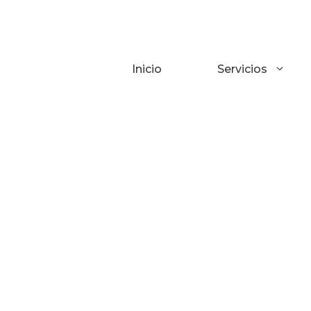
Saltar
al
contenido
Inicio
Servicios