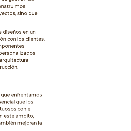
construimos
oyectos, sino que
s diseños en un
n con los clientes.
omponentes
 personalizados.
arquitectura,
rucción.
da que enfrentamos
encial que los
etuosos con el
n este ámbito,
también mejoran la