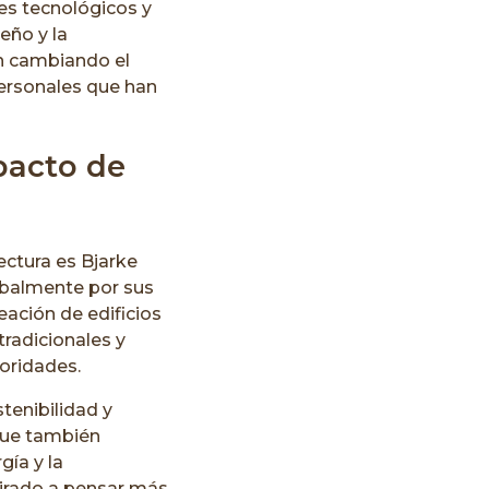
es tecnológicos y
eño y la
án cambiando el
personales que han
pacto de
ectura es Bjarke
obalmente por sus
ación de edificios
radicionales y
ioridades.
tenibilidad y
 que también
ía y la
spirado a pensar más