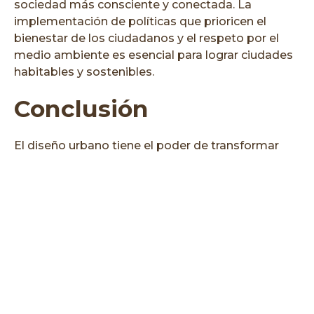
sociedad más consciente y conectada. La
implementación de políticas que prioricen el
bienestar de los ciudadanos y el respeto por el
medio ambiente es esencial para lograr ciudades
habitables y sostenibles.
Conclusión
El diseño urbano tiene el poder de transformar
nuestras ciudades en entornos habitables y
sostenibles. A través de la priorización de las
personas, la movilidad activa, la inclusión, la
accesibilidad y la infraestructura verde, podemos
crear ciudades que no solo sean funcionales, sino
que también mejoren la calidad de vida de sus
habitantes. Un buen diseño y una buena
propuesta urbanística pueden influir muy
positivamente sobre las comunidades,
promoviendo una sociedad más consciente y